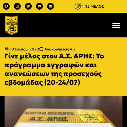
ΓΙΝΕ ΜΕΛΟΣ
19 Ιουλίου, 2020
Ανακοινώσεις Α.Σ.
Γίνε μέλος στον Α.Σ. ΑΡΗΣ: Το
πρόγραμμα εγγραφών και
ανανεώσεων της προσεχούς
εβδομάδας (20-24/07)