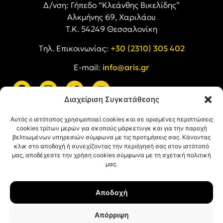
Δ/νση: Γήπεδο “Κλεάνθης Βικελίδης”
Αλκμήνης 69, Χαριλάου
Τ.Κ. 54249 Θεσσαλονίκη
Tηλ. Επικοινωνίας:
+30 (2310) 305 402
E-mail:
info@aris.gr
Διαχείριση Συγκατάθεσης
ARIS LINKS
Αυτός ο ιστότοπος χρησιμοποιεί cookies και σε ορισμένες περιπτώσεις
cookies τρίτων μερών για σκοπούς μάρκετινγκ και για την παροχή
βελτιωμένων υπηρεσιών σύμφωνα με τις προτιμήσεις σας. Κάνοντας
κλικ στο αποδοχή ή συνεχίζοντας την περιήγησή σας στον ιστότοπό
μας, αποδέχεστε την χρήση cookies σύμφωνα με τη σχετική πολιτική
μας.
ΠΛΗΡΟΦΟΡΙΕΣ
Αποδοχή
Όροι Χρήσης
Πολιτική Απορρήτου
Απόρριψη
Πολιτική Cookies