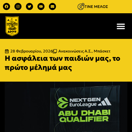
ΓΙΝΕ ΜΕΛΟΣ
28 Φεβρουαρίου, 2026
Ανακοινώσεις Α.Σ.
,
Μπάσκετ
Η ασφάλεια των παιδιών μας, το
πρώτο μέλημά μας