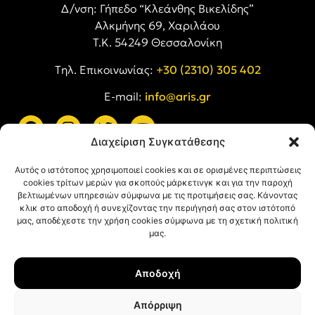
Δ/νση: Γήπεδο “Κλεάνθης Βικελίδης”
Αλκμήνης 69, Χαριλάου
Τ.Κ. 54249 Θεσσαλονίκη
Tηλ. Επικοινωνίας:
+30 (2310) 305 402
E-mail:
info@aris.gr
Διαχείριση Συγκατάθεσης
ARIS LINKS
Αυτός ο ιστότοπος χρησιμοποιεί cookies και σε ορισμένες περιπτώσεις
cookies τρίτων μερών για σκοπούς μάρκετινγκ και για την παροχή
βελτιωμένων υπηρεσιών σύμφωνα με τις προτιμήσεις σας. Κάνοντας
κλικ στο αποδοχή ή συνεχίζοντας την περιήγησή σας στον ιστότοπό
μας, αποδέχεστε την χρήση cookies σύμφωνα με τη σχετική πολιτική
μας.
ΠΛΗΡΟΦΟΡΙΕΣ
Αποδοχή
Όροι Χρήσης
Πολιτική Απορρήτου
Απόρριψη
Πολιτική Cookies