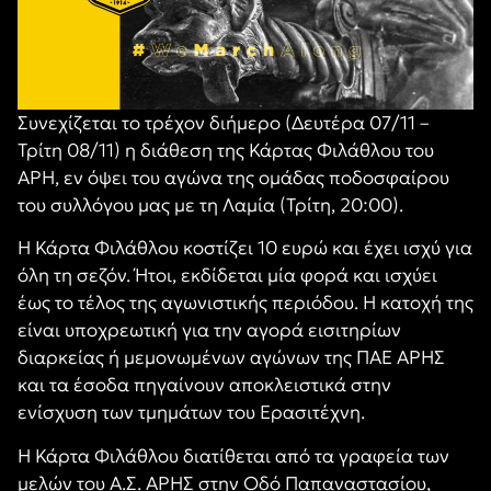
Συνεχίζεται το τρέχον διήμερο (Δευτέρα 07/11 –
Τρίτη 08/11) η διάθεση της Κάρτας Φιλάθλου του
ΑΡΗ, εν όψει του αγώνα της ομάδας ποδοσφαίρου
του συλλόγου μας με τη Λαμία (Τρίτη, 20:00).
Η Κάρτα Φιλάθλου κοστίζει 10 ευρώ και έχει ισχύ για
όλη τη σεζόν. Ήτοι, εκδίδεται μία φορά και ισχύει
έως το τέλος της αγωνιστικής περιόδου. Η κατοχή της
είναι υποχρεωτική για την αγορά εισιτηρίων
διαρκείας ή μεμονωμένων αγώνων της ΠΑΕ ΑΡΗΣ
και τα έσοδα πηγαίνουν αποκλειστικά στην
ενίσχυση των τμημάτων του Ερασιτέχνη.
Η Κάρτα Φιλάθλου διατίθεται από τα γραφεία των
μελών του Α.Σ. ΑΡΗΣ στην Οδό Παπαναστασίου,