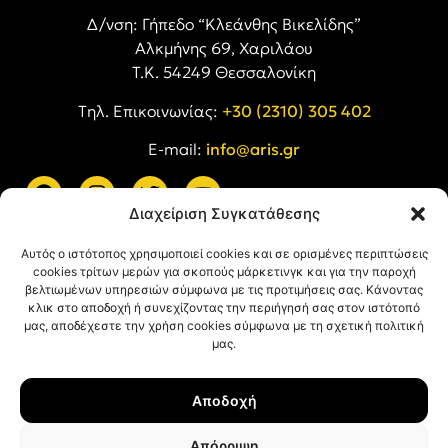
Δ/νση: Γήπεδο “Κλεάνθης Βικελίδης”
Αλκμήνης 69, Χαριλάου
Τ.Κ. 54249 Θεσσαλονίκη
Tηλ. Επικοινωνίας:
+30 (2310) 305 402
E-mail:
info@aris.gr
Διαχείριση Συγκατάθεσης
ARIS LINKS
Αυτός ο ιστότοπος χρησιμοποιεί cookies και σε ορισμένες περιπτώσεις
cookies τρίτων μερών για σκοπούς μάρκετινγκ και για την παροχή
βελτιωμένων υπηρεσιών σύμφωνα με τις προτιμήσεις σας. Κάνοντας
κλικ στο αποδοχή ή συνεχίζοντας την περιήγησή σας στον ιστότοπό
μας, αποδέχεστε την χρήση cookies σύμφωνα με τη σχετική πολιτική
μας.
ΠΛΗΡΟΦΟΡΙΕΣ
Αποδοχή
Όροι Χρήσης
Πολιτική Απορρήτου
Απόρριψη