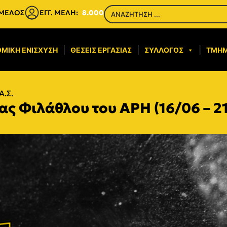
 ΜΕΛΟΣ
ΕΓΓ. ΜΕΛΗ:
8.000
ΜΙΚΉ ΕΝΊΣΧΥΣΗ​
ΘΈΣΕΙΣ ΕΡΓΑΣΊΑΣ
ΣΎΛΛΟΓΟΣ
ΤΜΉ
Α.Σ.
ας Φιλάθλου του ΑΡΗ (16/06 – 2