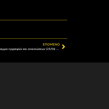
ΕΠΌΜΕΝΟ
Γίνε μέλος στον Α.Σ. ΑΡΗΣ: Το πρόγραμμα εγγραφών και ανανεώσεων (23/06 – 28/06)