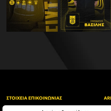
ΣΤΟΙΧΕΙΑ ΕΠΙΚΟΙΝΩΝΙΑΣ
AR
Δ/νση: Γήπεδο “Κλεάνθης Βικελίδης”