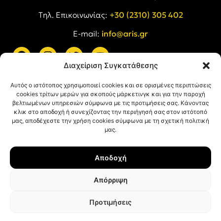
Tηλ. Επικοινωνίας:
+30 (2310) 305 402
E-mail:
info@aris.gr
Διαχείριση Συγκατάθεσης
ARIS LINKS
Αυτός ο ιστότοπος χρησιμοποιεί cookies και σε ορισμένες περιπτώσεις
cookies τρίτων μερών για σκοπούς μάρκετινγκ και για την παροχή
βελτιωμένων υπηρεσιών σύμφωνα με τις προτιμήσεις σας. Κάνοντας
κλικ στο αποδοχή ή συνεχίζοντας την περιήγησή σας στον ιστότοπό
μας, αποδέχεστε την χρήση cookies σύμφωνα με τη σχετική πολιτική
μας.
ΠΛΗΡΟΦΟΡΙΕΣ
Αποδοχή
Όροι Χρήσης
Πολιτική Απορρήτου
Απόρριψη
Πολιτική Cookies
Προτιμήσεις
© ΑΡΗΣ Α.Σ. All rights reserved.
Web design & development with ❤︎ by
Creative Kind
.