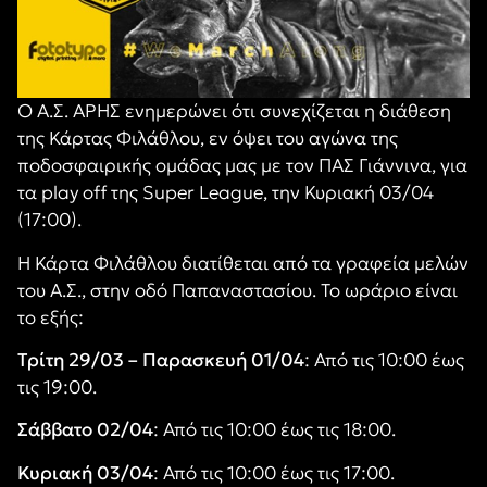
Ο Α.Σ. ΑΡΗΣ
ενημερώνει
ότι συνεχίζεται η διάθεση
της Κάρτας Φιλάθλου, εν όψει του αγώνα της
ποδοσφαιρικής ομάδας μας με τον
ΠΑΣ Γιάννινα
,
για
τα
play off
της
Super League, την Κυριακή
03
/0
4
(1
7
:00).
Η Κάρτα Φιλάθλου διατίθεται από τα γραφεία μελών
του Α.Σ., στην οδό Παπαναστασίου. Το ωράριο είναι
το εξής:
Τρίτη 29/03 – Παρασκευή 01/04
: Από τις 10:00 έως
τις 19:00.
Σάββατο 02/04
: Από τις 10:00 έως τις 18:00.
Κυριακή 03/04
: Από τις 10:00 έως τις 17:00.