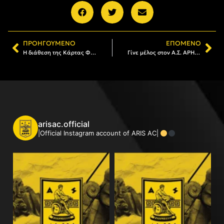
ΠΡΟΗΓΟΎΜΕΝΟ
ΕΠΌΜΕΝΟ
Η διάθεση της Κάρτας Φιλάθλου του ΑΡΗ (03/02 – 09/02)
Γίνε μέλος στον Α.Σ. ΑΡΗΣ: Το πρόγραμμα εγγραφών και ανανεώσεων (10/02 – 15/02)
arisac.official
|Official Instagram account of ARIS AC|