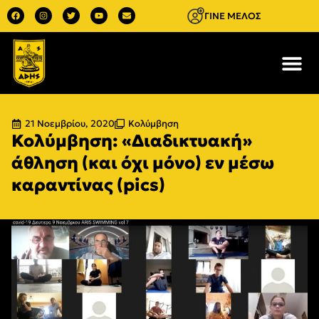
ΓΙΝΕ ΜΕΛΟΣ
21 Νοεμβρίου, 2020
Κολύμβηση
Κολύμβηση: «Διαδικτυακή»
άθληση (και όχι μόνο) εν μέσω
καραντίνας (pics)