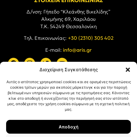
ΣΤΟΙΧΕΙΑ ΕΠΙΚΟΙΝΩΝΙΑΣ
Δ/νση: Γήπεδο “Κλεάνθης Βικελίδης”
Αλκμήνης 69, Χαριλάου
Τ.Κ. 54249 Θεσσαλονίκη
Tηλ. Επικοινωνίας:
+30 (2310) 305 402
E-mail:
info@aris.gr
Διαχείριση Συγκατάθεσης
ARIS LINKS
Αυτός ο ιστότοπος χρησιμοποιεί cookies και σε ορισμένες περιπτώσεις
cookies τρίτων μερών για σκοπούς μάρκετινγκ και για την παροχή
βελτιωμένων υπηρεσιών σύμφωνα με τις προτιμήσεις σας. Κάνοντας
κλικ στο αποδοχή ή συνεχίζοντας την περιήγησή σας στον ιστότοπό
μας, αποδέχεστε την χρήση cookies σύμφωνα με τη σχετική πολιτική
μας.
ΠΛΗΡΟΦΟΡΙΕΣ
Αποδοχή
Όροι Χρήσης
Πολιτική Απορρήτου