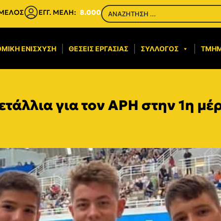
 ΜΕΛΟΣ
ΕΓΓ. ΜΕΛΗ:
8.000
ΜΙΚΉ ΕΝΊΣΧΥΣΗ​
ΘΈΣΕΙΣ ΕΡΓΑΣΊΑΣ
ΣΎΛΛΟΓΟΣ
ΤΜΉ
τάλλια για τον ΑΡΗ στην 1η μέ