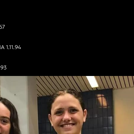
67
1.11.94
.93