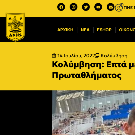
ΓΙΝΕ
ΑΡΧΙΚΉ
ΝΈΑ
ESHOP
ΟΙΚΟΝΟ
14 Ιουλίου, 2022
Κολύμβηση
Κολύμβηση: Επτά με
Πρωταθλήματος