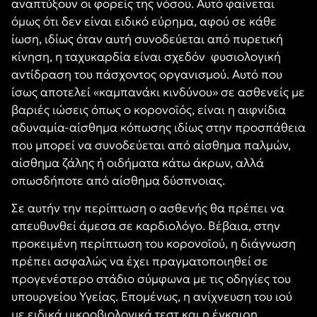
αναπτύξουν οι φορείς της νόσου. Αυτό φαίνεται
όμως ότι δεν είναι ειδικό εύρημα, αφού σε κάθε
ίωση, ιδίως όταν αυτή συνοδεύεται από πυρετική
κίνηση, η ταχυκαρδία είναι σχεδόν φυσιολογική
αντίδραση του πάσχοντος οργανισμού. Αυτό που
ίσως αποτελεί «καμπανάκι κινδύνου» σε ασθενείς με
βαριές ιώσεις όπως ο κορονοϊός, είναι η αιφνίδια
αδυναμία-αίσθημα κόπωσης ιδίως στην προσπάθεια
που μπορεί να συνοδεύεται από αίσθημα παλμών,
αίσθημα ζάλης ή οιδήματα κάτω άκρων, αλλά
οπωσδήποτε από αίσθημα δύσπνοιας.
Σε αυτήν την περίπτωση ο ασθενής θα πρέπει να
απευθυνθεί άμεσα σε καρδιολόγο. Βέβαια, στην
προκειμένη περίπτωση του κορονοϊού, η διάγνωση
πρέπει ασφαλώς να έχει πραγματοποιηθεί σε
προγενέστερο στάδιο σύμφωνα με τις οδηγίες του
υπουργείου Υγείας. Επομένως, η ανίχνευση του ιού
με ειδικά μικροβιολογικά τεστ και η έγκαιρη