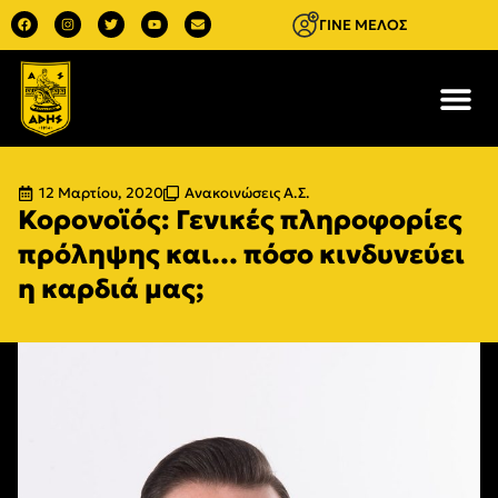
ΓΙΝΕ ΜΕΛΟΣ
12 Μαρτίου, 2020
Ανακοινώσεις Α.Σ.
Κορονοϊός: Γενικές πληροφορίες
πρόληψης και… πόσο κινδυνεύει
η καρδιά μας;