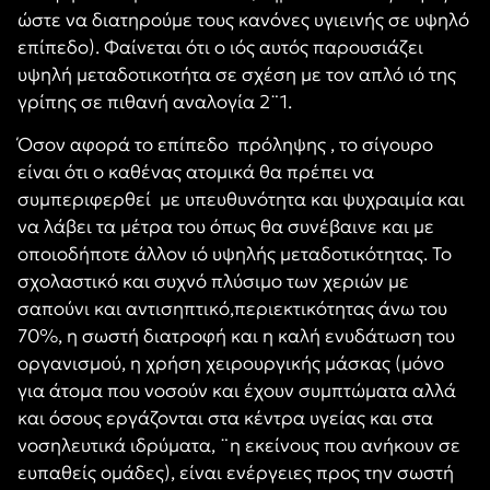
ώστε να διατηρούμε τους κανόνες υγιεινής σε υψηλό
επίπεδο). Φαίνεται ότι ο ιός αυτός παρουσιάζει
υψηλή μεταδοτικοτήτα σε σχέση με τον απλό ιό της
γρίπης σε πιθανή αναλογία 2¨1.
Όσον αφορά το επίπεδο πρόληψης , το σίγουρο
είναι ότι ο καθένας ατομικά θα πρέπει να
συμπεριφερθεί με υπευθυνότητα και ψυχραιμία και
να λάβει τα μέτρα του όπως θα συνέβαινε και με
οποιοδήποτε άλλον ιό υψηλής μεταδοτικότητας. Το
σχολαστικό και συχνό πλύσιμο των χεριών με
σαπούνι και αντισηπτικό,περιεκτικότητας άνω του
70%, η σωστή διατροφή και η καλή ενυδάτωση του
οργανισμού, η χρήση χειρουργικής μάσκας (μόνο
για άτομα που νοσούν και έχουν συμπτώματα αλλά
και όσους εργάζονται στα κέντρα υγείας και στα
νοσηλευτικά ιδρύματα, ¨η εκείνους που ανήκουν σε
ευπαθείς ομάδες), είναι ενέργειες προς την σωστή