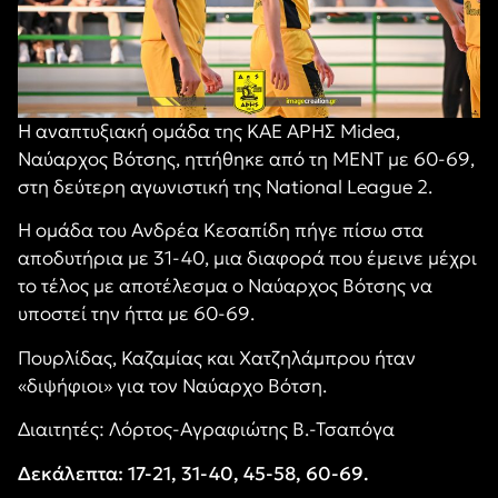
Η αναπτυξιακή ομάδα της ΚΑΕ ΑΡΗΣ Midea,
Ναύαρχος Βότσης, ηττήθηκε από τη ΜΕΝΤ με 60-69,
στη δεύτερη αγωνιστική της National League 2.
Η ομάδα του Ανδρέα Κεσαπίδη πήγε πίσω στα
αποδυτήρια με 31-40, μια διαφορά που έμεινε μέχρι
το τέλος με αποτέλεσμα ο Ναύαρχος Βότσης να
υποστεί την ήττα με 60-69.
Πουρλίδας, Καζαμίας και Χατζηλάμπρου ήταν
«διψήφιοι» για τον Ναύαρχο Βότση.
Διαιτητές: Λόρτος-Αγραφιώτης Β.-Τσαπόγα
Δεκάλεπτα: 17-21, 31-40, 45-58, 60-69.