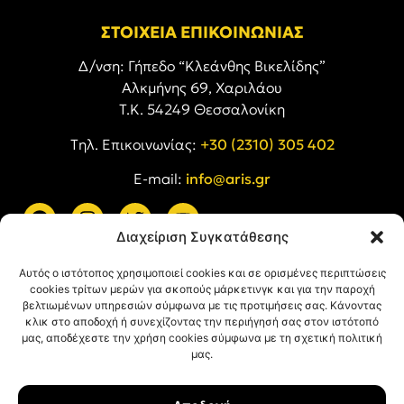
ΣΤΟΙΧΕΙΑ ΕΠΙΚΟΙΝΩΝΙΑΣ
Δ/νση: Γήπεδο “Κλεάνθης Βικελίδης”
Αλκμήνης 69, Χαριλάου
Τ.Κ. 54249 Θεσσαλονίκη
Tηλ. Επικοινωνίας:
+30 (2310) 305 402
E-mail:
info@aris.gr
Διαχείριση Συγκατάθεσης
ARIS LINKS
Αυτός ο ιστότοπος χρησιμοποιεί cookies και σε ορισμένες περιπτώσεις
cookies τρίτων μερών για σκοπούς μάρκετινγκ και για την παροχή
βελτιωμένων υπηρεσιών σύμφωνα με τις προτιμήσεις σας. Κάνοντας
κλικ στο αποδοχή ή συνεχίζοντας την περιήγησή σας στον ιστότοπό
μας, αποδέχεστε την χρήση cookies σύμφωνα με τη σχετική πολιτική
μας.
ΠΛΗΡΟΦΟΡΙΕΣ