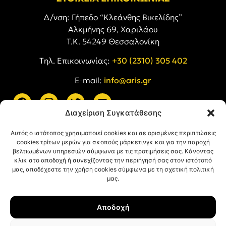
Δ/νση: Γήπεδο “Κλεάνθης Βικελίδης”
Αλκμήνης 69, Χαριλάου
Τ.Κ. 54249 Θεσσαλονίκη
Tηλ. Επικοινωνίας:
+30 (2310) 305 402
E-mail:
info@aris.gr
Διαχείριση Συγκατάθεσης
ARIS LINKS
Αυτός ο ιστότοπος χρησιμοποιεί cookies και σε ορισμένες περιπτώσεις
cookies τρίτων μερών για σκοπούς μάρκετινγκ και για την παροχή
βελτιωμένων υπηρεσιών σύμφωνα με τις προτιμήσεις σας. Κάνοντας
κλικ στο αποδοχή ή συνεχίζοντας την περιήγησή σας στον ιστότοπό
μας, αποδέχεστε την χρήση cookies σύμφωνα με τη σχετική πολιτική
μας.
ΠΛΗΡΟΦΟΡΙΕΣ
Αποδοχή
Όροι Χρήσης
Πολιτική Απορρήτου