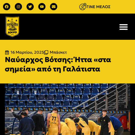
ΓΙΝΕ ΜΕΛΟΣ
16 Μαρτίου, 2025
Μπάσκετ
Ναύαρχος Βότσης: Ήττα «στα
σημεία» από τη Γαλάτιστα