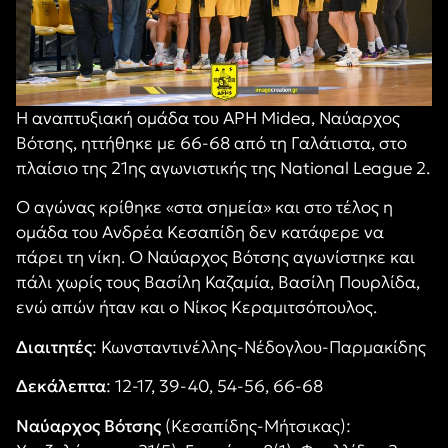
Η αναπτυξιακή ομάδα του ΑΡΗ Midea, Ναύαρχος
Βότσης, ηττήθηκε με 66-68 από τη Γαλάτιστα, στο
πλαίσιο της 21ης αγωνιστικής της National League 2.
Ο αγώνας κρίθηκε «στα σημεία» και στο τέλος η
ομάδα του Ανδρέα Κεσαπίδη δεν κατάφερε να
πάρει τη νίκη. Ο Ναύαρχος Βότσης αγωνίστηκε και
πάλι χωρίς τους Βασίλη Καζαμία, Βασίλη Πουρλίδα,
ενώ απών ήταν και ο Νίκος Κεραμιτσόπουλος.
Διαιτητές
: Κωνσταντινέλλης-Νέδογλου-Παρμακίδης
Δεκάλεπτα
: 12-17, 39-40, 54-56, 66-68
Ναύαρχος Βότσης
(Κεσαπίδης-Μήτσικας):