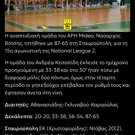
Η αναπτυξιακή ομάδα του ΑΡΗ Midea, Ναύαρχος
Βότσης, ηττήθηκε με 87-65 στη Σταυρούπολη, για τη
15η αγωνιστική της National League 2.
Η ομάδα του Ανδρέα Κεσαπίδη έκλεισε το ημίχρονο
προηγούμενη με 33-38 και στο 30’ ήταν πίσω με
διαφορά μόλις δύο πόντων, όμως στην τέταρτη
περίοδο οι γηπεδούχοι επέβαλαν τον ρυθμό τους και
έφτασαν άνετα στη νίκη.
Διαιτητές
: Αθανασιάδης-Γκλιναβού-Καραούλας
Δεκάλεπτα
: 20-20, 33-38, 56-54, 87-65
Σταυρούπολη
ΕΚ (Χριστοφορίδης): Ντόβας 20(2),