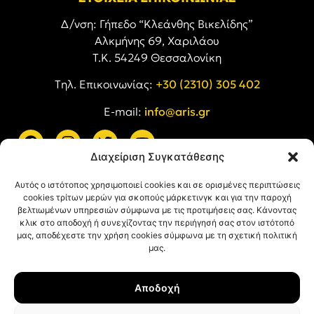
Δ/νση: Γήπεδο “Κλεάνθης Βικελίδης”
Αλκμήνης 69, Χαριλάου
Τ.Κ. 54249 Θεσσαλονίκη
Tηλ. Επικοινωνίας:
+30 (2310) 305 402
E-mail:
info@aris.gr
Διαχείριση Συγκατάθεσης
ARIS LINKS
Αυτός ο ιστότοπος χρησιμοποιεί cookies και σε ορισμένες περιπτώσεις
cookies τρίτων μερών για σκοπούς μάρκετινγκ και για την παροχή
βελτιωμένων υπηρεσιών σύμφωνα με τις προτιμήσεις σας. Κάνοντας
κλικ στο αποδοχή ή συνεχίζοντας την περιήγησή σας στον ιστότοπό
μας, αποδέχεστε την χρήση cookies σύμφωνα με τη σχετική πολιτική
μας.
ΠΛΗΡΟΦΟΡΙΕΣ
Αποδοχή
Όροι Χρήσης
Πολιτική Απορρήτου