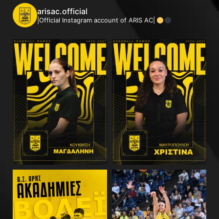
arisac.official
|Official Instagram account of ARIS AC|