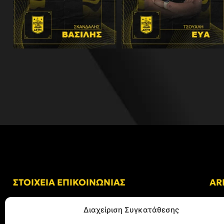
ΣΤΟΙΧΕΙΑ ΕΠΙΚΟΙΝΩΝΙΑΣ
AR
Δ/νση: Γήπεδο “Κλεάνθης Βικελίδης”
Διαχείριση Συγκατάθεσης
Αλκμήνης 69, Χαριλάου