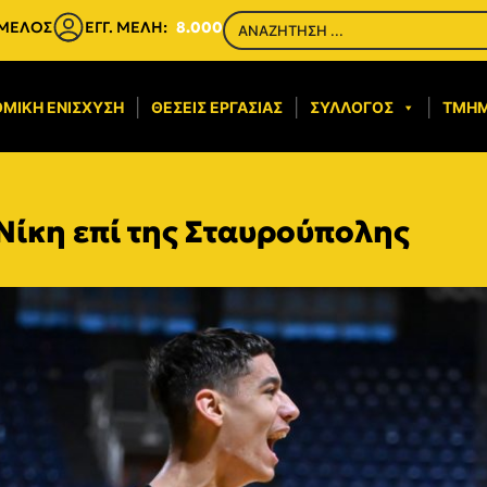
 ΜΕΛΟΣ
ΕΓΓ. ΜΕΛΗ:
8.000
ΜΙΚΉ ΕΝΊΣΧΥΣΗ​
ΘΈΣΕΙΣ ΕΡΓΑΣΊΑΣ
ΣΎΛΛΟΓΟΣ
ΤΜΉ
Νίκη επί της Σταυρούπολης