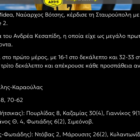
dea, Ναύαρχος Βότσης, κέρδισε τη Σταυρούπολη με 
 2.
α του Ανδρέα Κεσαπίδη, η οποία είχε ως μεγάλο πρω
οντα.
 στο πρώτο μέρος, με 16-1 στο δεκάλεπτο και 32-33 
 τρίτο δεκάλεπτο και απέκρουσε κάθε προσπάθεια αν
ρέλης-Καραούλας
48, 70-62
τσικας): Πουρλίδας 8, Καζαμίας 30(4), Γιαννίκος 9(
ιάνος Θ. 4, Φωτιάδης 6(2), Σιμεόνοβ.
-Φωτιάδης): Ντόβας 2, Μάρουσιτς 26(2), Κυλαντωνίδης