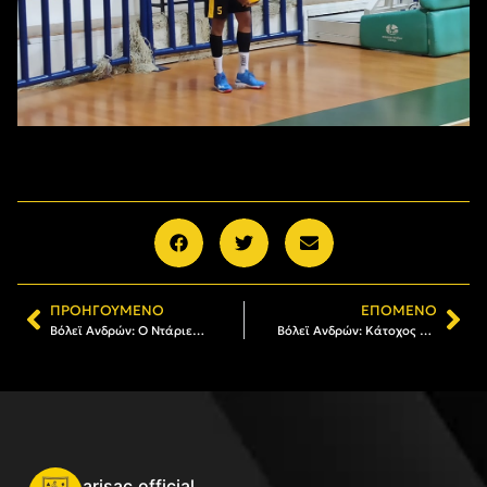
ΠΡΟΗΓΟΎΜΕΝΟ
ΕΠΌΜΕΝΟ
Βόλεϊ Ανδρών: Ο Ντάριελ Άλμπο στον ΑΡΗ
Βόλεϊ Ανδρών: Κάτοχος εισιτηρίου διαρκείας ο Μιχάλης Μητρούσης
arisac.official