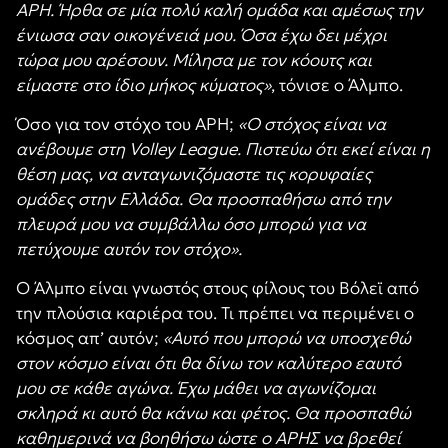
ΑΡΗ. Ήρθα σε μία πολύ καλή ομάδα και αμέσως την
ένιωσα σαν οικογένειά μου. Όσα έχω δει μέχρι
τώρα μου αρέσουν. Μίλησα με τον κόουτς και
είμαστε στο ίδιο μήκος κύματος»
, τόνισε ο Άλμπο.
Όσο για τον στόχο του ΑΡΗ;
«Ο στόχος είναι να
ανέβουμε στη Volley League. Πιστεύω ότι εκεί είναι η
θέση μας, να ανταγωνιζόμαστε τις κορυφαίες
ομάδες στην Ελλάδα. Θα προσπαθήσω από την
πλευρά μου να συμβάλλω όσο μπορώ για να
πετύχουμε αυτόν τον στόχο».
Ο Άλμπο είναι γνωστός στους φίλους του Βόλεϊ από
την πλούσια καριέρα του. Τι πρέπει να περιμένει ο
κόσμος απ’ αυτόν;
«Αυτό που μπορώ να υποσχεθώ
στον κόσμο είναι ότι θα δίνω τον καλύτερο εαυτό
μου σε κάθε αγώνα. Έχω μάθει να αγωνίζομαι
σκληρά κι αυτό θα κάνω και φέτος. Θα προσπαθώ
καθημερινά να βοηθήσω ώστε ο ΑΡΗΣ να βρεθεί