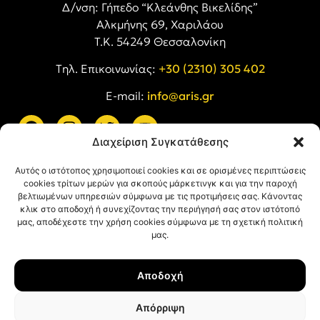
Δ/νση: Γήπεδο “Κλεάνθης Βικελίδης”
Αλκμήνης 69, Χαριλάου
Τ.Κ. 54249 Θεσσαλονίκη
Tηλ. Επικοινωνίας:
+30 (2310) 305 402
E-mail:
info@aris.gr
Διαχείριση Συγκατάθεσης
ARIS LINKS
Αυτός ο ιστότοπος χρησιμοποιεί cookies και σε ορισμένες περιπτώσεις
cookies τρίτων μερών για σκοπούς μάρκετινγκ και για την παροχή
βελτιωμένων υπηρεσιών σύμφωνα με τις προτιμήσεις σας. Κάνοντας
κλικ στο αποδοχή ή συνεχίζοντας την περιήγησή σας στον ιστότοπό
μας, αποδέχεστε την χρήση cookies σύμφωνα με τη σχετική πολιτική
μας.
ΠΛΗΡΟΦΟΡΙΕΣ
Αποδοχή
Όροι Χρήσης
Πολιτική Απορρήτου
Απόρριψη
Πολιτική Cookies