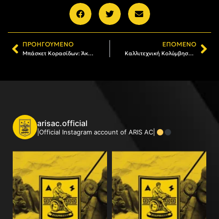
ΠΡΟΗΓΟΎΜΕΝΟ
ΕΠΌΜΕΝΟ
Μπάσκετ Κορασίδων: Άκρως επιτυχημένη η παρουσία του ΑΡΗ στο 3ο τουρνουά VOREIA BEER
Καλλιτεχνική Κολύμβηση: Εξαιρετική «πρεμιέρα» για τον ΑΡΗ (photos)
arisac.official
|Official Instagram account of ARIS AC|