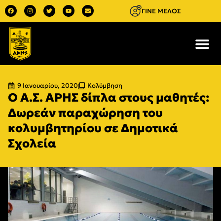
ΓΙΝΕ ΜΕΛΟΣ
9 Ιανουαρίου, 2020
Κολύμβηση
Ο Α.Σ. ΑΡΗΣ δίπλα στους μαθητές:
Δωρεάν παραχώρηση του
κολυμβητηρίου σε Δημοτικά
Σχολεία