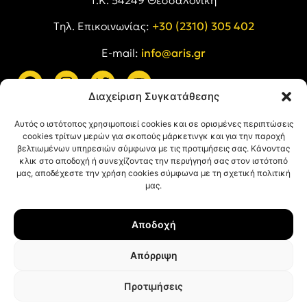
Tηλ. Επικοινωνίας:
+30 (2310) 305 402
E-mail:
info@aris.gr
Διαχείριση Συγκατάθεσης
ARIS LINKS
Αυτός ο ιστότοπος χρησιμοποιεί cookies και σε ορισμένες περιπτώσεις
cookies τρίτων μερών για σκοπούς μάρκετινγκ και για την παροχή
βελτιωμένων υπηρεσιών σύμφωνα με τις προτιμήσεις σας. Κάνοντας
κλικ στο αποδοχή ή συνεχίζοντας την περιήγησή σας στον ιστότοπό
μας, αποδέχεστε την χρήση cookies σύμφωνα με τη σχετική πολιτική
μας.
ΠΛΗΡΟΦΟΡΙΕΣ
Αποδοχή
Όροι Χρήσης
Πολιτική Απορρήτου
Απόρριψη
Πολιτική Cookies
Προτιμήσεις
© ΑΡΗΣ Α.Σ. All rights reserved.
Web design & development with ❤︎ by
Creative Kind
.