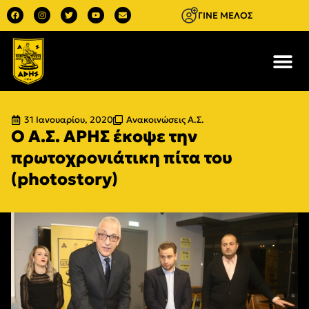
ΓΙΝΕ ΜΕΛΟΣ
31 Ιανουαρίου, 2020
Ανακοινώσεις Α.Σ.
Ο Α.Σ. ΑΡΗΣ έκοψε την
πρωτοχρονιάτικη πίτα του
(photostory)