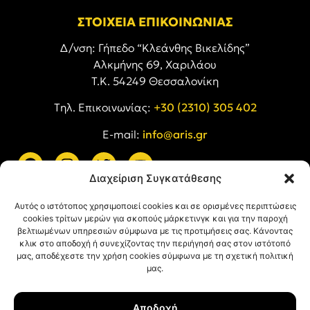
ΣΤΟΙΧΕΙΑ ΕΠΙΚΟΙΝΩΝΙΑΣ
Δ/νση: Γήπεδο “Κλεάνθης Βικελίδης”
Αλκμήνης 69, Χαριλάου
Τ.Κ. 54249 Θεσσαλονίκη
Tηλ. Επικοινωνίας:
+30 (2310) 305 402
E-mail:
info@aris.gr
Διαχείριση Συγκατάθεσης
ARIS LINKS
Αυτός ο ιστότοπος χρησιμοποιεί cookies και σε ορισμένες περιπτώσεις
cookies τρίτων μερών για σκοπούς μάρκετινγκ και για την παροχή
βελτιωμένων υπηρεσιών σύμφωνα με τις προτιμήσεις σας. Κάνοντας
κλικ στο αποδοχή ή συνεχίζοντας την περιήγησή σας στον ιστότοπό
μας, αποδέχεστε την χρήση cookies σύμφωνα με τη σχετική πολιτική
μας.
ΠΛΗΡΟΦΟΡΙΕΣ
Αποδοχή