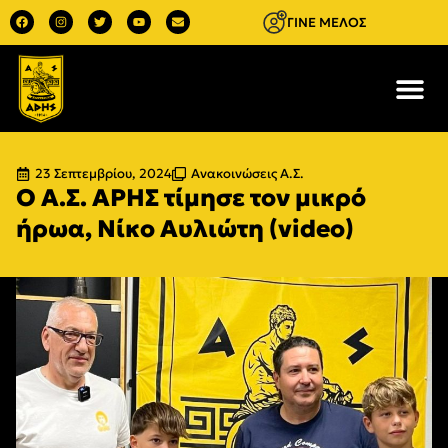
ΓΙΝΕ ΜΕΛΟΣ
23 Σεπτεμβρίου, 2024
Ανακοινώσεις Α.Σ.
Ο Α.Σ. ΑΡΗΣ τίμησε τον μικρό
ήρωα, Νίκο Αυλιώτη (video)