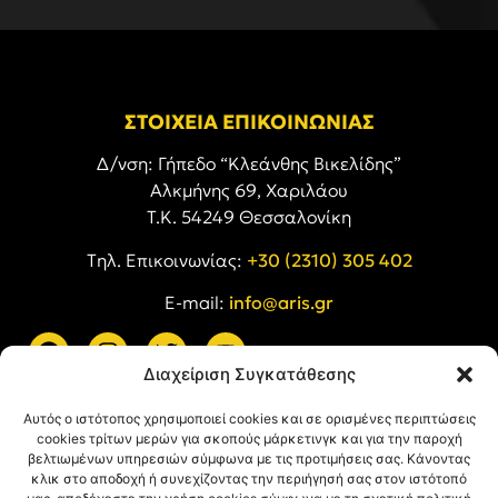
ΣΤΟΙΧΕΙΑ ΕΠΙΚΟΙΝΩΝΙΑΣ
Δ/νση: Γήπεδο “Κλεάνθης Βικελίδης”
Αλκμήνης 69, Χαριλάου
Τ.Κ. 54249 Θεσσαλονίκη
Tηλ. Επικοινωνίας:
+30 (2310) 305 402
E-mail:
info@aris.gr
Διαχείριση Συγκατάθεσης
ARIS LINKS
Αυτός ο ιστότοπος χρησιμοποιεί cookies και σε ορισμένες περιπτώσεις
cookies τρίτων μερών για σκοπούς μάρκετινγκ και για την παροχή
βελτιωμένων υπηρεσιών σύμφωνα με τις προτιμήσεις σας. Κάνοντας
κλικ στο αποδοχή ή συνεχίζοντας την περιήγησή σας στον ιστότοπό