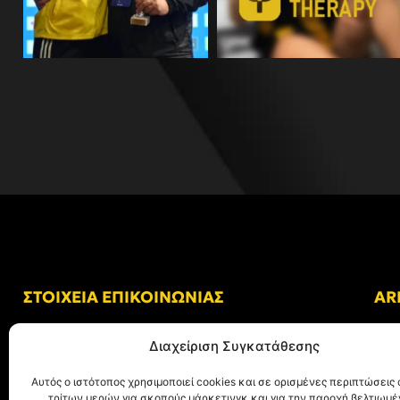
ΣΤΟΙΧΕΙΑ ΕΠΙΚΟΙΝΩΝΙΑΣ
AR
Δ/νση: Γήπεδο “Κλεάνθης Βικελίδης”
Διαχείριση Συγκατάθεσης
Αλκμήνης 69, Χαριλάου
Τ.Κ. 54249 Θεσσαλονίκη
Αυτός ο ιστότοπος χρησιμοποιεί cookies και σε ορισμένες περιπτώσεις 
τρίτων μερών για σκοπούς μάρκετινγκ και για την παροχή βελτιωμ