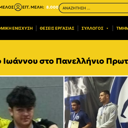
 ΜΕΛΟΣ
ΕΓΓ. ΜΕΛΗ:
8.000
ΜΙΚΉ ΕΝΊΣΧΥΣΗ​
ΘΈΣΕΙΣ ΕΡΓΑΣΊΑΣ
ΣΎΛΛΟΓΟΣ
ΤΜΉ
ο Ιωάννου στο Πανελλήνιο Πρω