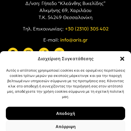
Δ/νση: Γήπεδο “Κλεάνθης Βικελίδης”
Αλκμήνης 69, Χαριλάου
Τ.Κ. 54249 Θεσσαλονίκη
Tηλ. Επικοινωνίας:
+30 (2310) 305 402
E-mail:
info@aris.gr
Διαχείριση Συγκατάθεσης
ARIS LINKS
Αυτός ο ιστότοπος χρησιμοποιεί cookies και σε ορισμένες περιπτώσεις
cookies τρίτων μερών για σκοπούς μάρκετινγκ και για την παροχή
βελτιωμένων υπηρεσιών σύμφωνα με τις προτιμήσεις σας. Κάνοντας
κλικ στο αποδοχή ή συνεχίζοντας την περιήγησή σας στον ιστότοπό
μας, αποδέχεστε την χρήση cookies σύμφωνα με τη σχετική πολιτική
μας.
ΠΛΗΡΟΦΟΡΙΕΣ
Αποδοχή
Όροι Χρήσης
Πολιτική Απορρήτου
Απόρριψη
Πολιτική Cookies