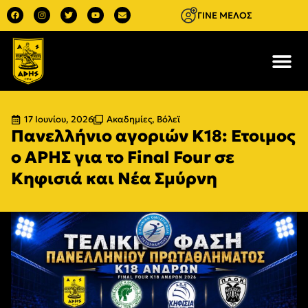
ΓΙΝΕ ΜΕΛΟΣ
17 Ιουνίου, 2026
Ακαδημίες
,
Βόλεϊ
Πανελλήνιο αγοριών Κ18: Ετοιμος
ο ΑΡΗΣ για το Final Four σε
Κηφισιά και Νέα Σμύρνη