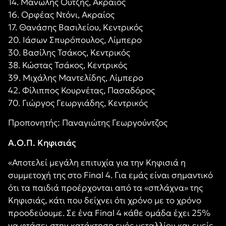
14. Μανώλης Ουτζής, Ακραίος
16. Ορφέας Ντόνι, Ακραίος
17. Θανάσης Βασιλείου, Κεντρικός
20. Ιάσων Σπυρόπουλος, Λίμπερο
30. Βασίλης Τσάκος, Κεντρικός
38. Κώστας Τσάκος, Κεντρικός
39. Μιχάλης Μαντελίδης, Λίμπερο
42. Φίλιππος Κουρνέτας, Πασαδόρος
70. Γιώργος Γεωργιάδης, Κεντρικός
Προπονητής: Παναγιώτης Γεωργούντζος
Α.Ο.Π. Κηφισιάς
«Αποτελεί μεγάλη επιτυχία για την Κηφισιά η
συμμετοχή της στο Final 4. Για εμάς είναι σημαντικό
ότι τα παιδιά προέρχονται από τα «σπλάχνα» της
Κηφισιάς, κάτι που δείχνει ότι χρόνο με το χρόνο
προοδεύουμε. Σε ένα Final 4 κάθε ομάδα έχει 25%
να φτάσει στην κατάκτηση ενός μεταλλίου και εμείς