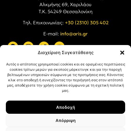
Αλκμήνης 69, Χαριλάου
Τ.Κ. 54249 Θεσσαλονίκη
Tηλ. Επικοινωνίας:
+30 (2310) 305 402
E-mail:
info@aris.gr
Διαχείριση Συγκατάθεσης
ARIS LINKS
Αυτός ο ιστότοπος χρησιμοποιεί cookies και σε ορισμένες περιπτώσεις
cookies τρίτων μερών για σκοπούς μάρκετινγκ και για την παροχή
βελτιωμένων υπηρεσιών σύμφωνα με τις προτιμήσεις σας. Κάνοντας
κλικ στο αποδοχή ή συνεχίζοντας την περιήγησή σας στον ιστότοπό
μας, αποδέχεστε την χρήση cookies σύμφωνα με τη σχετική πολιτική
μας.
ΠΛΗΡΟΦΟΡΙΕΣ
Αποδοχή
Όροι Χρήσης
Πολιτική Απορρήτου
Απόρριψη
Πολιτική Cookies