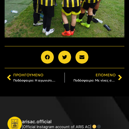
ΠΡΟΗΓΟΎΜΕΝΟ
ΕΠΌΜΕΝΟ
Ποδόσφαιρο: Η αγωνιστική δράση των τμημάτων του Α.Σ. ΑΡΗΣ το Σαββατοκύριακο
Ποδόσφαιρο: Με νίκες συνέχισαν τα τμήματα του Α.Σ. ΑΡΗΣ
arisac.official
|Official Instagram account of ARIS AC|