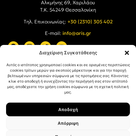
Αλκμήνης 69, Χαριλάου
Τ.Κ. 54249 Θεσσαλονίκη
Tηλ. Επικοινωνίας:
+30 (2310) 305 402
E-mail:
info@aris.gr
Διαχείριση Συγκατάθεσης
ARIS LINKS
Αυτός ο ιστότοπος χρησιμοποιεί cookies και σε ορισμένες περιπτώσεις
cookies τρίτων μερών για σκοπούς μάρκετινγκ και για την παροχή
βελτιωμένων υπηρεσιών σύμφωνα με τις προτιμήσεις σας. Κάνοντας
κλικ στο αποδοχή ή συνεχίζοντας την περιήγησή σας στον ιστότοπό
μας, αποδέχεστε την χρήση cookies σύμφωνα με τη σχετική πολιτική
μας.
ΠΛΗΡΟΦΟΡΙΕΣ
Αποδοχή
Όροι Χρήσης
Πολιτική Απορρήτου
Απόρριψη
Πολιτική Cookies