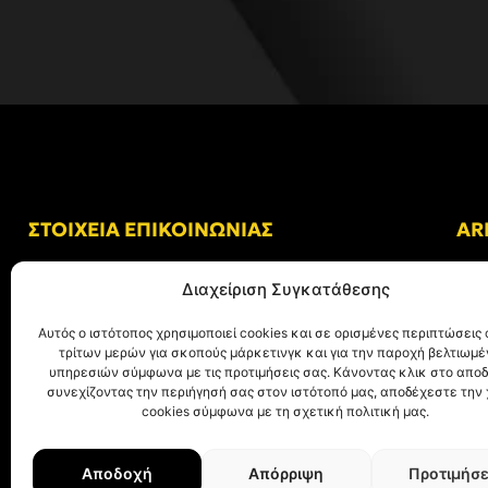
ΣΤΟΙΧΕΙΑ ΕΠΙΚΟΙΝΩΝΙΑΣ
AR
Δ/νση: Γήπεδο “Κλεάνθης Βικελίδης”
Διαχείριση Συγκατάθεσης
Αλκμήνης 69, Χαριλάου
Τ.Κ. 54249 Θεσσαλονίκη
Αυτός ο ιστότοπος χρησιμοποιεί cookies και σε ορισμένες περιπτώσεις 
τρίτων μερών για σκοπούς μάρκετινγκ και για την παροχή βελτιωμ
Tηλ. Επικοινωνίας:
+30 (2310) 305 402
υπηρεσιών σύμφωνα με τις προτιμήσεις σας. Κάνοντας κλικ στο αποδ
συνεχίζοντας την περιήγησή σας στον ιστότοπό μας, αποδέχεστε την
E-mail:
info@aris.gr
cookies σύμφωνα με τη σχετική πολιτική μας.
Αποδοχή
Απόρριψη
Προτιμήσε