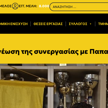
 ΜΕΛΟΣ
ΕΓΓ. ΜΕΛΗ:
8.000
ΜΙΚΉ ΕΝΊΣΧΥΣΗ​
ΘΈΣΕΙΣ ΕΡΓΑΣΊΑΣ
ΣΎΛΛΟΓΟΣ
ΤΜΉ
νέωση της συνεργασίας με Παπ