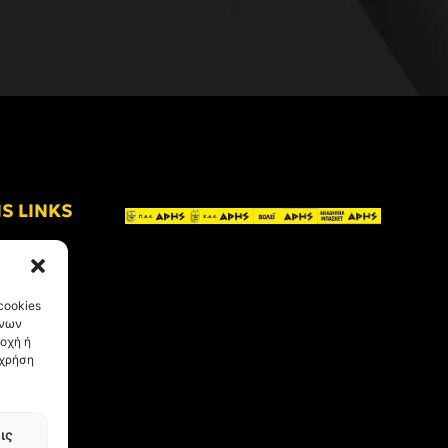
IS LINKS
cookies
ένων
οχή ή
 χρήση
ις