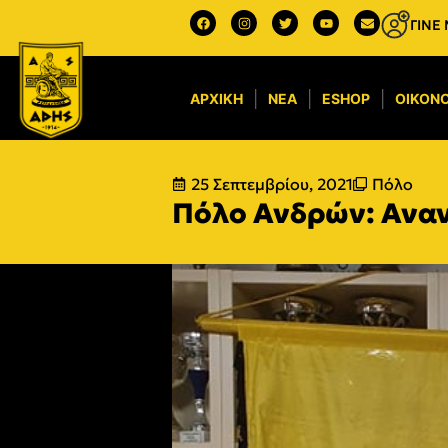
ΓΙΝΕ
ΑΡΧΙΚΉ
ΝΈΑ
ESHOP
ΟΙΚΟΝΟ
25 Σεπτεμβρίου, 2021
Πόλο
Πόλο Ανδρών: Ανα