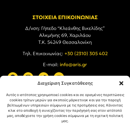
ΣΤΟΙΧΕΙΑ ΕΠΙΚΟΙΝΩΝΙΑΣ
Δ/νση: Γήπεδο “Κλεάνθης Βικελίδης”
Αλκμήνης 69, Χαριλάου
Τ.Κ. 54249 Θεσσαλονίκη
Tηλ. Επικοινωνίας:
+30 (2310) 305 402
E-mail:
info@aris.gr
Διαχείριση Συγκατάθεσης
ARIS LINKS
Αυτός ο ιστότοπος χρησιμοποιεί cookies και σε ορισμένες περιπτώσεις
cookies τρίτων μερών για σκοπούς μάρκετινγκ και για την παροχή
βελτιωμένων υπηρεσιών σύμφωνα με τις προτιμήσεις σας. Κάνοντας
κλικ στο αποδοχή ή συνεχίζοντας την περιήγησή σας στον ιστότοπό
μας, αποδέχεστε την χρήση cookies σύμφωνα με τη σχετική πολιτική
μας.
ΠΛΗΡΟΦΟΡΙΕΣ