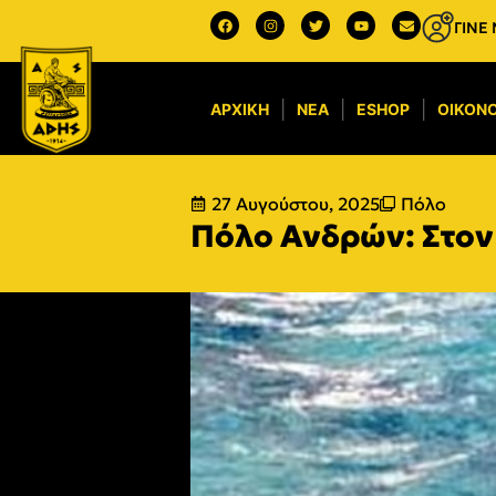
ΓΙΝΕ
ΑΡΧΙΚΉ
ΝΈΑ
ESHOP
ΟΙΚΟΝΟ
27 Αυγούστου, 2025
Πόλο
Πόλο Ανδρών: Στον