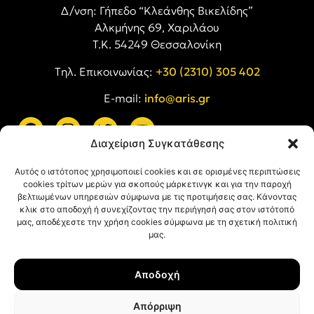
Δ/νση: Γήπεδο “Κλεάνθης Βικελίδης”
Αλκμήνης 69, Χαριλάου
Τ.Κ. 54249 Θεσσαλονίκη
Tηλ. Επικοινωνίας:
+30 (2310) 305 402
E-mail:
info@aris.gr
Διαχείριση Συγκατάθεσης
ARIS LINKS
Αυτός ο ιστότοπος χρησιμοποιεί cookies και σε ορισμένες περιπτώσεις
cookies τρίτων μερών για σκοπούς μάρκετινγκ και για την παροχή
βελτιωμένων υπηρεσιών σύμφωνα με τις προτιμήσεις σας. Κάνοντας
κλικ στο αποδοχή ή συνεχίζοντας την περιήγησή σας στον ιστότοπό
μας, αποδέχεστε την χρήση cookies σύμφωνα με τη σχετική πολιτική
μας.
ΠΛΗΡΟΦΟΡΙΕΣ
Αποδοχή
Όροι Χρήσης
Πολιτική Απορρήτου
Απόρριψη
Πολιτική Cookies