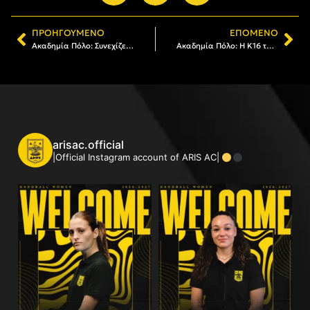
ΠΡΟΗΓΟΎΜΕΝΟ
ΕΠΌΜΕΝΟ
Ακαδημία Πόλο: Συνεχίζει στο «τιμόνι» των τμημάτων υποδομής ο Σωκράτης Άγγος
Ακαδημία Πόλο: Η Κ16 του ΑΡΗ φιλοξένησε για φιλικά την Ολλανδική Ακαδημία RTC/WPDH
arisac.official
|Official Instagram account of ARIS AC|