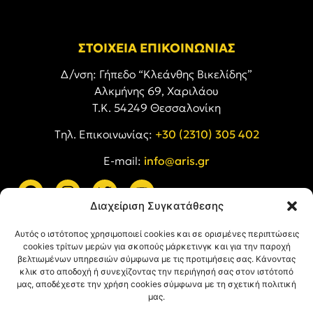
ΣΤΟΙΧΕΙΑ ΕΠΙΚΟΙΝΩΝΙΑΣ
Δ/νση: Γήπεδο “Κλεάνθης Βικελίδης”
Αλκμήνης 69, Χαριλάου
Τ.Κ. 54249 Θεσσαλονίκη
Tηλ. Επικοινωνίας:
+30 (2310) 305 402
E-mail:
info@aris.gr
Διαχείριση Συγκατάθεσης
ARIS LINKS
Αυτός ο ιστότοπος χρησιμοποιεί cookies και σε ορισμένες περιπτώσεις
cookies τρίτων μερών για σκοπούς μάρκετινγκ και για την παροχή
βελτιωμένων υπηρεσιών σύμφωνα με τις προτιμήσεις σας. Κάνοντας
κλικ στο αποδοχή ή συνεχίζοντας την περιήγησή σας στον ιστότοπό
μας, αποδέχεστε την χρήση cookies σύμφωνα με τη σχετική πολιτική
μας.