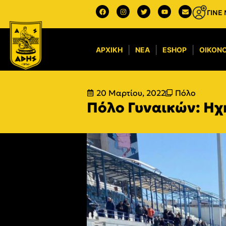
ΓΙΝΕ
ΑΡΧΙΚΉ
ΝΈΑ
ESHOP
ΟΙΚΟΝΟ
20 Μαρτίου, 2022
Πόλο
Πόλο Γυναικών: Ηχ