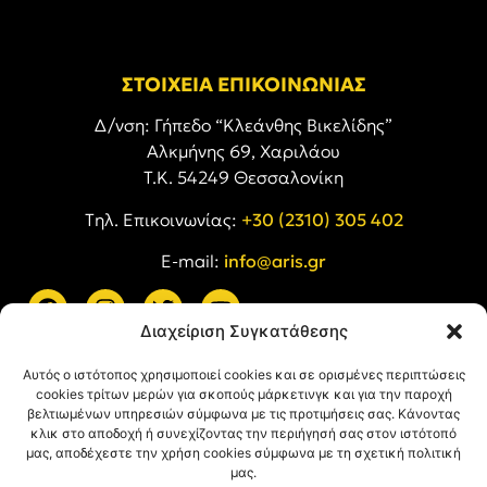
ΣΤΟΙΧΕΙΑ ΕΠΙΚΟΙΝΩΝΙΑΣ
Δ/νση: Γήπεδο “Κλεάνθης Βικελίδης”
Αλκμήνης 69, Χαριλάου
Τ.Κ. 54249 Θεσσαλονίκη
Tηλ. Επικοινωνίας:
+30 (2310) 305 402
E-mail:
info@aris.gr
Διαχείριση Συγκατάθεσης
ARIS LINKS
Αυτός ο ιστότοπος χρησιμοποιεί cookies και σε ορισμένες περιπτώσεις
cookies τρίτων μερών για σκοπούς μάρκετινγκ και για την παροχή
βελτιωμένων υπηρεσιών σύμφωνα με τις προτιμήσεις σας. Κάνοντας
κλικ στο αποδοχή ή συνεχίζοντας την περιήγησή σας στον ιστότοπό
μας, αποδέχεστε την χρήση cookies σύμφωνα με τη σχετική πολιτική
μας.