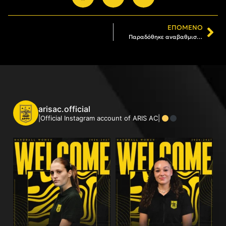
ΕΠΌΜΕΝΟ
Παραδόθηκε αναβαθμισμένο το νέο πάρκο Αλκμήνης στη Χαριλάου παρουσία του δημάρχου Θεσσαλονίκης και εκπροσώπων του Α.Σ. ΑΡΗΣ
arisac.official
|Official Instagram account of ARIS AC|