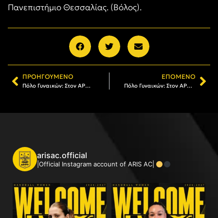
Πανεπιστήμιο Θεσσαλίας. (Βόλος).
ΠΡΟΗΓΟΎΜΕΝΟ
ΕΠΌΜΕΝΟ
Πόλο Γυναικών: Στον ΑΡΗ η Ραφαέλα Αλεξίου
Πόλο Γυναικών: Στον ΑΡΗ η Ίριδα Κοβάτσεβιτς
arisac.official
|Official Instagram account of ARIS AC|