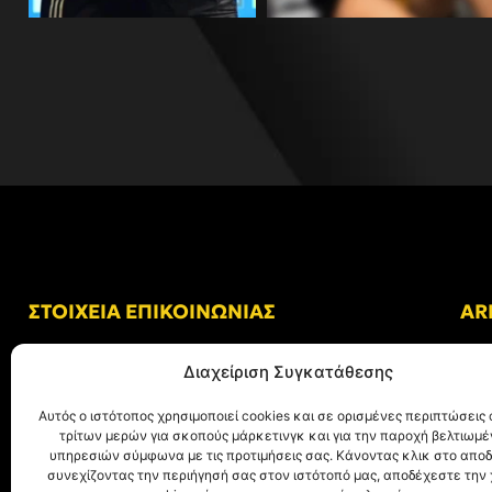
ΣΤΟΙΧΕΙΑ ΕΠΙΚΟΙΝΩΝΙΑΣ
AR
Δ/νση: Γήπεδο “Κλεάνθης Βικελίδης”
Διαχείριση Συγκατάθεσης
Αλκμήνης 69, Χαριλάου
Τ.Κ. 54249 Θεσσαλονίκη
Αυτός ο ιστότοπος χρησιμοποιεί cookies και σε ορισμένες περιπτώσεις 
τρίτων μερών για σκοπούς μάρκετινγκ και για την παροχή βελτιωμ
Tηλ. Επικοινωνίας:
+30 (2310) 305 402
υπηρεσιών σύμφωνα με τις προτιμήσεις σας. Κάνοντας κλικ στο αποδ
συνεχίζοντας την περιήγησή σας στον ιστότοπό μας, αποδέχεστε την
E-mail:
info@aris.gr