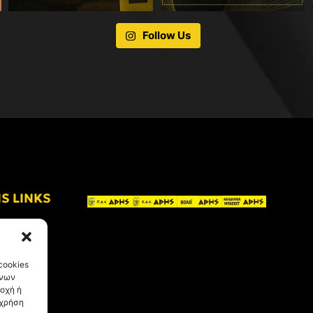
Follow Us
IS LINKS
cookies
ένων
οχή ή
 χρήση