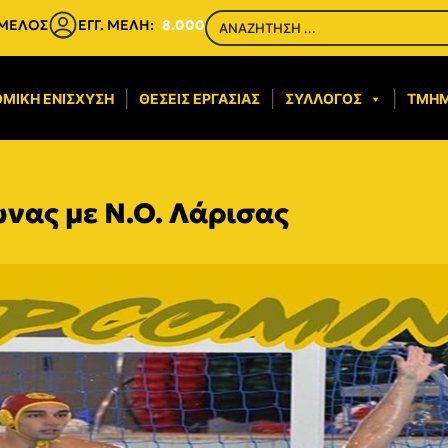
 ΜΕΛΟΣ
ΕΓΓ. ΜΕΛΗ:
8.000
ΜΙΚΉ ΕΝΊΣΧΥΣΗ​
ΘΈΣΕΙΣ ΕΡΓΑΣΊΑΣ
ΣΎΛΛΟΓΟΣ
ΤΜΉ
νας με Ν.Ο. Λάρισας