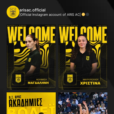
arisac.official
|Official Instagram account of ARIS AC|