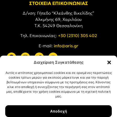
ΣΤΟΙΧΕΙΑ ΕΠΙΚΟΙΝΩΝΙΑΣ
Δ/νση: Γήπεδο “Κλεάνθης Βικελίδης”
Αλκμήνης 69, Χαριλάου
Τ.Κ. 54249 Θεσσαλονίκη
Tηλ. Επικοινωνίας:
+30 (2310) 305 402
E-mail:
info@aris.gr
Διαχείριση Συγκατάθεσης
ARIS LINKS
Αυτός ο ιστότοπος χρησιμοποιεί cookies και σε ορισμένες περιπτώσεις
cookies τρίτων μερών για σκοπούς μάρκετινγκ και για την παροχή
βελτιωμένων υπηρεσιών σύμφωνα με τις προτιμήσεις σας. Κάνοντας
κλικ στο αποδοχή ή συνεχίζοντας την περιήγησή σας στον ιστότοπό
μας, αποδέχεστε την χρήση cookies σύμφωνα με τη σχετική πολιτική
μας.
ΠΛΗΡΟΦΟΡΙΕΣ
Αποδοχή
Όροι Χρήσης