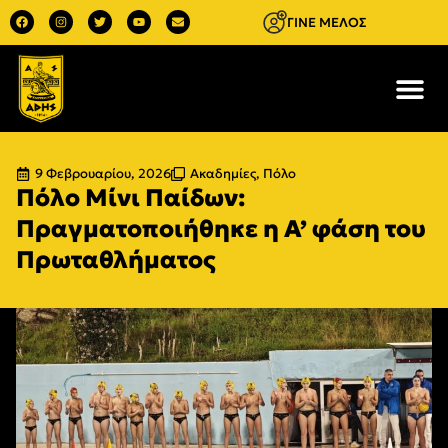
ΓΙΝΕ ΜΕΛΟΣ
9 Φεβρουαρίου, 2026
Ακαδημίες
,
Πόλο
Πόλο Μίνι Παίδων:
Πραγματοποιήθηκε η Α’ φάση του
Πρωταθλήματος