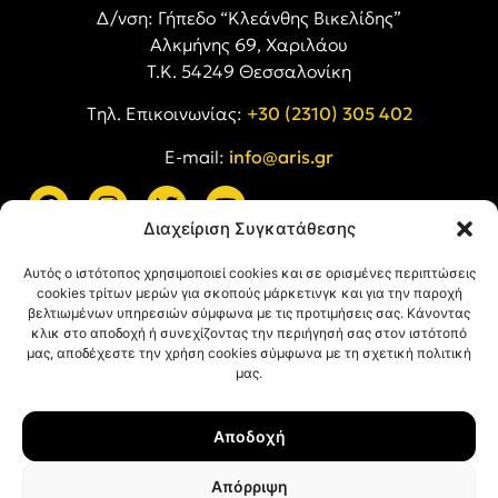
Δ/νση: Γήπεδο “Κλεάνθης Βικελίδης”
Αλκμήνης 69, Χαριλάου
Τ.Κ. 54249 Θεσσαλονίκη
Tηλ. Επικοινωνίας:
+30 (2310) 305 402
E-mail:
info@aris.gr
Διαχείριση Συγκατάθεσης
ARIS LINKS
Αυτός ο ιστότοπος χρησιμοποιεί cookies και σε ορισμένες περιπτώσεις
cookies τρίτων μερών για σκοπούς μάρκετινγκ και για την παροχή
βελτιωμένων υπηρεσιών σύμφωνα με τις προτιμήσεις σας. Κάνοντας
κλικ στο αποδοχή ή συνεχίζοντας την περιήγησή σας στον ιστότοπό
μας, αποδέχεστε την χρήση cookies σύμφωνα με τη σχετική πολιτική
μας.
ΠΛΗΡΟΦΟΡΙΕΣ
Αποδοχή
Όροι Χρήσης
Πολιτική Απορρήτου
Απόρριψη
Πολιτική Cookies