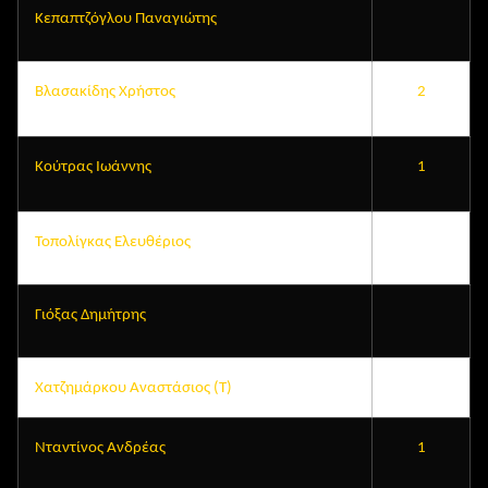
Κεπαπτζόγλου Παναγιώτης
Βλασακίδης Χρήστος
2
Κούτρας Ιωάννης
1
Τοπολίγκας Ελευθέριος
Γιόξας Δημήτρης
Χατζημάρκου Αναστάσιος (Τ)
Νταντίνος Ανδρέας
1