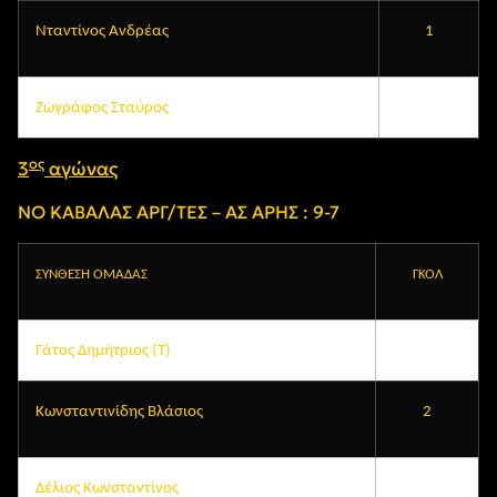
Νταντίνος Ανδρέας
1
Ζωγράφος Σταύρος
ος
3
αγώνας
ΝΟ ΚΑΒΑΛΑΣ ΑΡΓ/ΤΕΣ – ΑΣ ΑΡΗΣ : 9-7
ΣΥΝΘΕΣΗ ΟΜΑΔΑΣ
ΓΚΟΛ
Γάτος Δημήτριος (Τ)
Κωνσταντινίδης Βλάσιος
2
Δέλιος Κωνσταντίνος