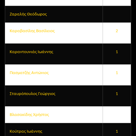
Ζαραλής Θεόδωρος
Καραβασίλης Βασίλειος
2
Καραντουνιάς Ιωάννης
1
Πασματζής Αντώνιος
1
Σταυρόπουλος Γεώργιος
1
Βλασακίδης Χρήστος
Κούτρας Ιωάννης
1