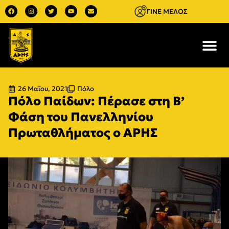
ΓΙΝΕ ΜΕΛΟΣ
26 Μαΐου, 2021
Πόλο
Πόλο Παίδων: Πέρασε στη Β’
Φάση του Πανελληνίου
Πρωταθλήματος ο ΑΡΗΣ