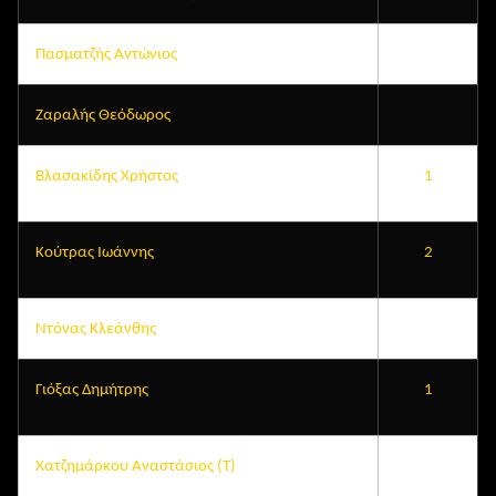
Πασματζής Αντώνιος
Ζαραλής Θεόδωρος
Βλασακίδης Χρήστος
1
Κούτρας Ιωάννης
2
Ντόνας Κλεάνθης
Γιόξας Δημήτρης
1
Χατζημάρκου Αναστάσιος (Τ)