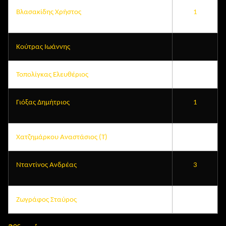
Βλασακίδης Χρήστος
1
Κούτρας Ιωάννης
Τοπολίγκας Ελευθέριος
Γιόξας Δημήτριος
1
Χατζημάρκου Αναστάσιος (Τ)
Νταντίνος Ανδρέας
3
Ζωγράφος Σταύρος
ος