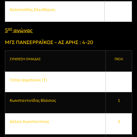
Καλιπτσίδης Ελευθέριος
ος
5
αγώνας
ΜΓΣ ΠΑΝΣΕΡΡΑΪΚΟΣ – ΑΣ ΑΡΗΣ : 4-20
ΣΥΝΘΕΣΗ ΟΜΑΔΑΣ
ΓΚΟΛ
Γάτος Δημήτριος (Τ)
Κωνσταντινίδης Βλάσιος
1
Δέλιος Κωνσταντίνος
4