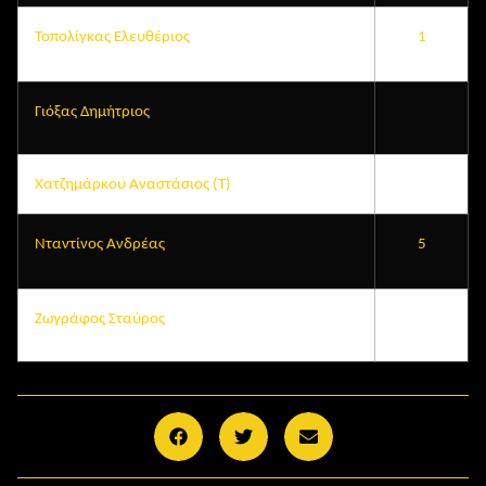
Τοπολίγκας Ελευθέριος
1
Γιόξας Δημήτριος
Χατζημάρκου Αναστάσιος (Τ)
Νταντίνος Ανδρέας
5
Ζωγράφος Σταύρος