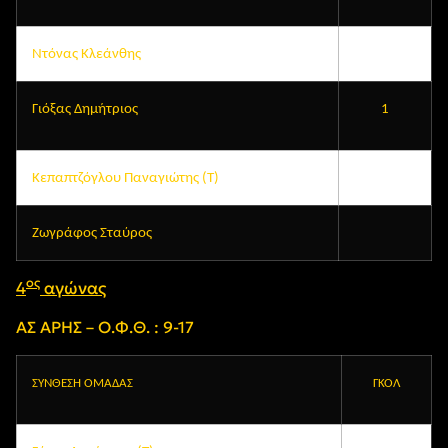
Ντόνας Κλεάνθης
Γιόξας Δημήτριος
1
Κεπαπτζόγλου Παναγιώτης (Τ)
Ζωγράφος Σταύρος
ος
4
αγώνας
ΑΣ ΑΡΗΣ – Ο.Φ.Θ. : 9-17
ΣΥΝΘΕΣΗ ΟΜΑΔΑΣ
ΓΚΟΛ