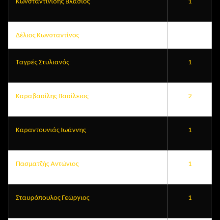
Κωνσταντινίδης Βλάσιος
1
Δέλιος Κωνσταντίνος
Ταγρές Στυλιανός
1
Καραβασίλης Βασίλειος
2
Καραντουνιάς Ιωάννης
1
Πασματζής Αντώνιος
1
Σταυρόπουλος Γεώργιος
1