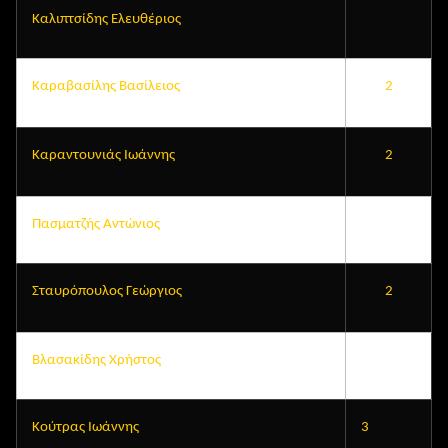
Καλιπτσίδης Ελευθέριος
Καραβασίλης Βασίλειος
2
Καραντουνιάς Ιωάννης
2
Πασματζής Αντώνιος
Σταυρόπουλος Γεώργιος
2
Βλασακίδης Χρήστος
Κούτρας Ιωάννης
3