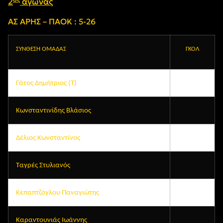
2
αγώνας
ΑΣ ΑΡΗΣ – ΠΑΟΚ : 5-26
ΣΥΝΘΕΣΗ ΟΜΑΔΑΣ
ΓΚΟΛ
Γάτος Δημήτριος (Τ)
Κωνσταντινίδης Βλάσιος
Δέλιος Κωνσταντίνος
Ταγρές Στυλιανός
Κεπαπτζόγλου Παναγιώτης
Καραντουνιάς Ιωάννης