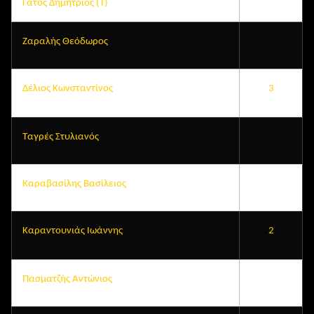
Γάτος Δημήτριος (Τ)
Ζαραλής Θεόδωρος
Δέλιος Κωνσταντίνος
3
Ταγρές Στυλιανός
Καραβασίλης Βασίλειος
Καραντουνιάς Ιωάννης
2
Πασματζής Αντώνιος