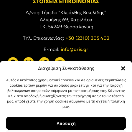
ΣΤΟΙΧΕΙΑ ΕΠΙΚΟΙΝΩΝΙΑΣ
Δ/νση: Γήπεδο “Κλεάνθης Βικελίδης”
Αλκμήνης 69, Χαριλάου
Τ.Κ. 54249 Θεσσαλονίκη
Tηλ. Επικοινωνίας:
+30 (2310) 305 402
E-mail:
info@aris.gr
Διαχείριση Συγκατάθεσης
ARIS LINKS
Αυτός ο ιστότοπος χρησιμοποιεί cookies και σε ορισμένες περιπτώσεις
cookies τρίτων μερών για σκοπούς μάρκετινγκ και για την παροχή
βελτιωμένων υπηρεσιών σύμφωνα με τις προτιμήσεις σας. Κάνοντας
κλικ στο αποδοχή ή συνεχίζοντας την περιήγησή σας στον ιστότοπό
μας, αποδέχεστε την χρήση cookies σύμφωνα με τη σχετική πολιτική
μας.
ΠΛΗΡΟΦΟΡΙΕΣ
Αποδοχή
Όροι Χρήσης