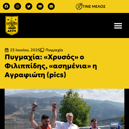
ΓΙΝΕ ΜΕΛΟΣ
23 Ιουνίου, 2025
Πυγμαχία
Πυγμαχία: «Χρυσός» ο
Φιλιππίδης, «ασημένια» η
Αγραφιώτη (pics)