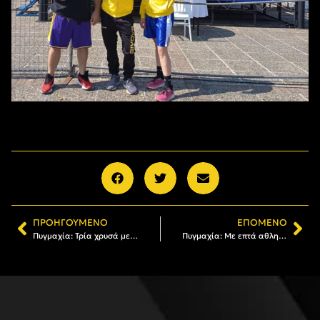
ΠΡΟΗΓΟΎΜΕΝΟ
ΕΠΌΜΕΝΟ
Πυγμαχία: Τρία χρυσά μετάλλια οι πυγμάχοι του ΑΡΗ στη Σλοβακία (pics)
Πυγμαχία: Με επτά αθλητές ο ΑΡΗΣ στο Διεθνές Τουρνουά «ΕΥΠΑΤΩΡΙΑΔΑ»