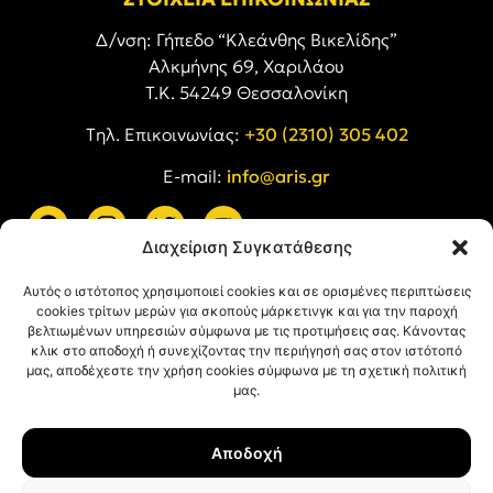
Δ/νση: Γήπεδο “Κλεάνθης Βικελίδης”
Αλκμήνης 69, Χαριλάου
Τ.Κ. 54249 Θεσσαλονίκη
Tηλ. Επικοινωνίας:
+30 (2310) 305 402
E-mail:
info@aris.gr
Διαχείριση Συγκατάθεσης
ARIS LINKS
Αυτός ο ιστότοπος χρησιμοποιεί cookies και σε ορισμένες περιπτώσεις
cookies τρίτων μερών για σκοπούς μάρκετινγκ και για την παροχή
βελτιωμένων υπηρεσιών σύμφωνα με τις προτιμήσεις σας. Κάνοντας
κλικ στο αποδοχή ή συνεχίζοντας την περιήγησή σας στον ιστότοπό
μας, αποδέχεστε την χρήση cookies σύμφωνα με τη σχετική πολιτική
μας.
ΠΛΗΡΟΦΟΡΙΕΣ
Αποδοχή
Όροι Χρήσης
Πολιτική Απορρήτου