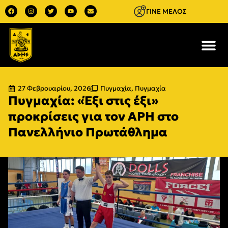
ΓΙΝΕ ΜΕΛΟΣ
27 Φεβρουαρίου, 2026
Πυγμαχία
,
Πυγμαχία
Πυγμαχία: «Έξι στις έξι»
προκρίσεις για τον ΑΡΗ στο
Πανελλήνιο Πρωτάθλημα