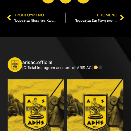
ΠΡΟΗΓΟΎΜΕΝΟ
ΕΠΌΜΕΝΟ
Πυγμαχία: Νίκες για Κωνσταντινούδη, Ζιώγα στην πρεμιέρα του Πανελλήνιου Πρωταθλήματος
Πυγμαχία: Στη ζώνη των μεταλλίων οι Καλπάκης, Κωνσταντινούδης και Ζιώγας
arisac.official
|Official Instagram account of ARIS AC|