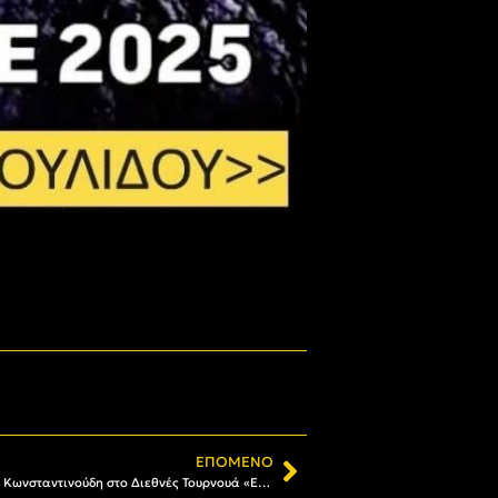
ΕΠΌΜΕΝΟ
Πυγμαχία: Νίκες για Οικονόμου και Κωνσταντινούδη στο Διεθνές Τουρνουά «ΕΥΠΑΤΩΡΙΑΔΑ»