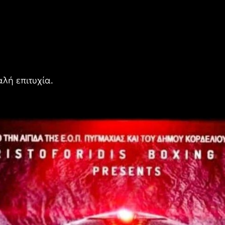
λή επιτυχία.