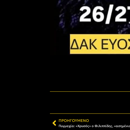
ΠΡΟΗΓΟΎΜΕΝΟ
Πυγμαχία: «Χρυσός» ο Φιλιππίδης, «ασημένι