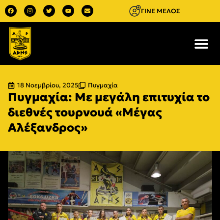
ΓΙΝΕ ΜΕΛΟΣ
18 Νοεμβρίου, 2025
Πυγμαχία
Πυγμαχία: Με μεγάλη επιτυχία το
διεθνές τουρνουά «Μέγας
Αλέξανδρος»