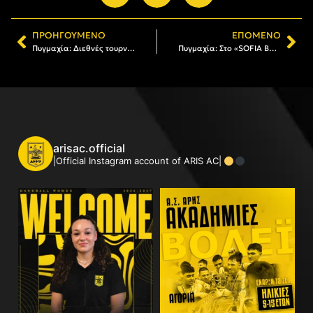
ΠΡΟΗΓΟΎΜΕΝΟ
ΕΠΌΜΕΝΟ
Πυγμαχία: Διεθνές τουρνουά «Μέγας Αλέξανδρος», στο «Μιχαήλ Μπογδάνος»
Πυγμαχία: Στο «SOFIA BOXING CUP» οι Αλ. Κωνσταντινούδης και Ζιώγας
arisac.official
|Official Instagram account of ARIS AC|