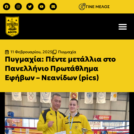
ΓΙΝΕ ΜΕΛΟΣ
11 Φεβρουαρίου, 2025
Πυγμαχία
Πυγμαχία: Πέντε μετάλλια στο
Πανελλήνιο Πρωτάθλημα
Εφήβων – Νεανίδων (pics)