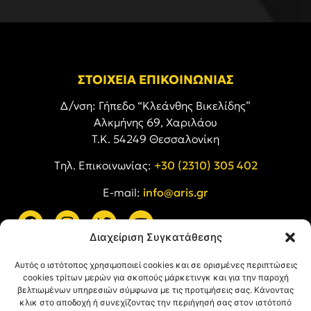
ΣΤΟΙΧΕΙΑ ΕΠΙΚΟΙΝΩΝΙΑΣ
Δ/νση: Γήπεδο “Κλεάνθης Βικελίδης”
Αλκμήνης 69, Χαριλάου
Τ.Κ. 54249 Θεσσαλονίκη
Tηλ. Επικοινωνίας:
+30 (2310) 305 402
E-mail:
info@aris.gr
Διαχείριση Συγκατάθεσης
ARIS LINKS
Αυτός ο ιστότοπος χρησιμοποιεί cookies και σε ορισμένες περιπτώσεις
cookies τρίτων μερών για σκοπούς μάρκετινγκ και για την παροχή
βελτιωμένων υπηρεσιών σύμφωνα με τις προτιμήσεις σας. Κάνοντας
κλικ στο αποδοχή ή συνεχίζοντας την περιήγησή σας στον ιστότοπό