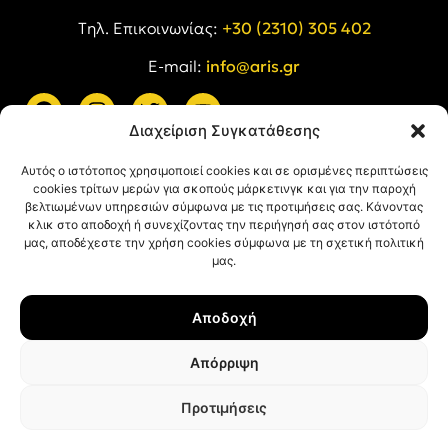
Tηλ. Επικοινωνίας:
+30 (2310) 305 402
E-mail:
info@aris.gr
Διαχείριση Συγκατάθεσης
ARIS LINKS
Αυτός ο ιστότοπος χρησιμοποιεί cookies και σε ορισμένες περιπτώσεις
cookies τρίτων μερών για σκοπούς μάρκετινγκ και για την παροχή
βελτιωμένων υπηρεσιών σύμφωνα με τις προτιμήσεις σας. Κάνοντας
κλικ στο αποδοχή ή συνεχίζοντας την περιήγησή σας στον ιστότοπό
μας, αποδέχεστε την χρήση cookies σύμφωνα με τη σχετική πολιτική
μας.
ΠΛΗΡΟΦΟΡΙΕΣ
Αποδοχή
Όροι Χρήσης
Πολιτική Απορρήτου
Απόρριψη
Πολιτική Cookies
Προτιμήσεις
© ΑΡΗΣ Α.Σ. All rights reserved.
Web design & development with ❤︎ by
Creative Kind
.