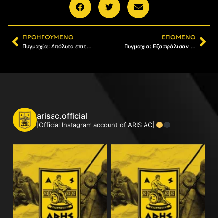
ΠΡΟΗΓΟΎΜΕΝΟ
ΕΠΌΜΕΝΟ
Πυγμαχία: Απόλυτα επιτυχημένος ο ΑΡΗΣ στο τουρνουά της Φρανκφούρτης
Πυγμαχία: Εξασφάλισαν μετάλλιο οι Π. Κωνσταντινούδης, Ντίκος, Ρήγα
arisac.official
|Official Instagram account of ARIS AC|