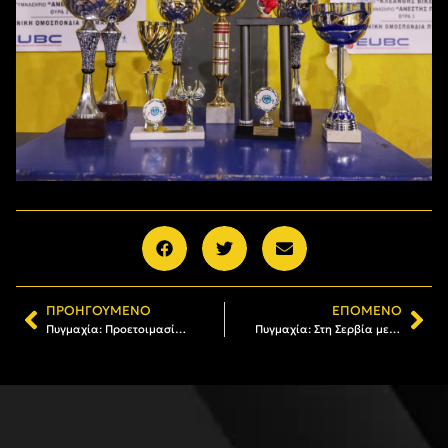
ΠΡΟΗΓΟΎΜΕΝΟ
ΕΠΌΜΕΝΟ
Πυγμαχία: Προετοιμασία στη Σοφία για Παίδες-Παμπαίδες, εν όψει των Πανελληνίων Πρωταθλημάτων
Πυγμαχία: Στη Σερβία με την Εθνική ο Πέτρος Κωνσταντινούδης