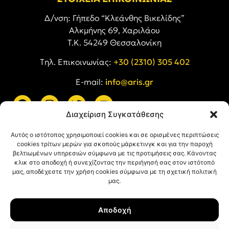
Δ/νση: Γήπεδο “Κλεάνθης Βικελίδης”
Αλκμήνης 69, Χαριλάου
Τ.Κ. 54249 Θεσσαλονίκη
Tηλ. Επικοινωνίας:
+30 (2310) 305 402
E-mail:
info@aris.gr
Διαχείριση Συγκατάθεσης
ARIS LINKS
Αυτός ο ιστότοπος χρησιμοποιεί cookies και σε ορισμένες περιπτώσεις
cookies τρίτων μερών για σκοπούς μάρκετινγκ και για την παροχή
βελτιωμένων υπηρεσιών σύμφωνα με τις προτιμήσεις σας. Κάνοντας
κλικ στο αποδοχή ή συνεχίζοντας την περιήγησή σας στον ιστότοπό
μας, αποδέχεστε την χρήση cookies σύμφωνα με τη σχετική πολιτική
μας.
ΠΛΗΡΟΦΟΡΙΕΣ
Αποδοχή
Όροι Χρήσης
Πολιτική Απορρήτου