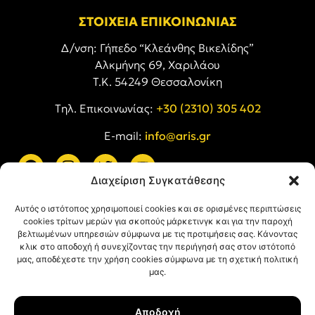
ΣΤΟΙΧΕΙΑ ΕΠΙΚΟΙΝΩΝΙΑΣ
Δ/νση: Γήπεδο “Κλεάνθης Βικελίδης”
Αλκμήνης 69, Χαριλάου
Τ.Κ. 54249 Θεσσαλονίκη
Tηλ. Επικοινωνίας:
+30 (2310) 305 402
E-mail:
info@aris.gr
Διαχείριση Συγκατάθεσης
ARIS LINKS
Αυτός ο ιστότοπος χρησιμοποιεί cookies και σε ορισμένες περιπτώσεις
cookies τρίτων μερών για σκοπούς μάρκετινγκ και για την παροχή
βελτιωμένων υπηρεσιών σύμφωνα με τις προτιμήσεις σας. Κάνοντας
κλικ στο αποδοχή ή συνεχίζοντας την περιήγησή σας στον ιστότοπό
μας, αποδέχεστε την χρήση cookies σύμφωνα με τη σχετική πολιτική
μας.
ΠΛΗΡΟΦΟΡΙΕΣ
Αποδοχή