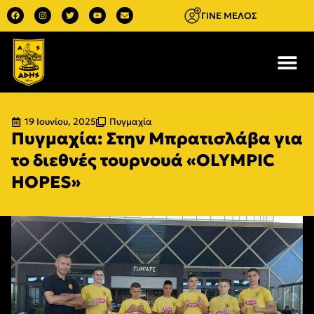
ΓΙΝΕ ΜΕΛΟΣ
19 Ιουνίου, 2025
Πυγμαχία
Πυγμαχία: Στην Μπρατισλάβα για
το διεθνές τουρνουά «OLYMPIC
HOPES»