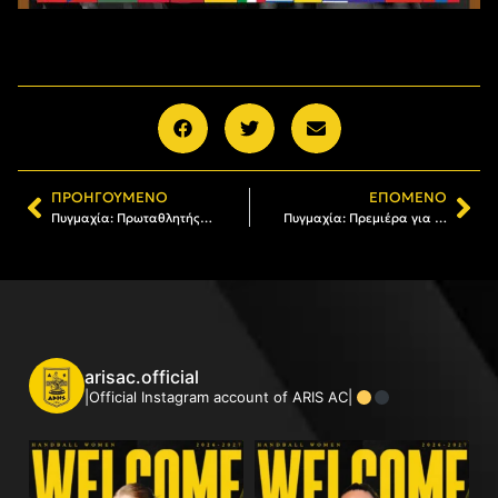
ΠΡΟΗΓΟΎΜΕΝΟ
ΕΠΌΜΕΝΟ
Πυγμαχία: Πρωταθλητής Ελλάδας ο ΑΡΗΣ στο Πανελλήνιο Πρωτάθλημα Παμπαίδων
Πυγμαχία: Πρεμιέρα για τέσσερις αθλητές του ΑΡΗ στο «OLYMPIC HOPES»
arisac.official
|Official Instagram account of ARIS AC|