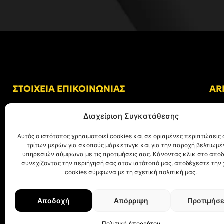
ΣΤΟΙΧΕΙΑ ΕΠΙΚΟΙΝΩΝΙΑΣ
AR
Δ/νση: Γήπεδο “Κλεάνθης Βικελίδης”
Διαχείριση Συγκατάθεσης
Αλκμήνης 69, Χαριλάου
Τ.Κ. 54249 Θεσσαλονίκη
Αυτός ο ιστότοπος χρησιμοποιεί cookies και σε ορισμένες περιπτώσεις 
τρίτων μερών για σκοπούς μάρκετινγκ και για την παροχή βελτιωμ
Tηλ. Επικοινωνίας:
+30 (2310) 305 402
υπηρεσιών σύμφωνα με τις προτιμήσεις σας. Κάνοντας κλικ στο αποδ
συνεχίζοντας την περιήγησή σας στον ιστότοπό μας, αποδέχεστε την
E-mail:
info@aris.gr
cookies σύμφωνα με τη σχετική πολιτική μας.
Αποδοχή
Απόρριψη
Προτιμήσε
© ΑΡΗΣ Α.Σ. All rights reserved.
Web design & development with ❤︎ by
Cr
Πολιτική Απορρήτου