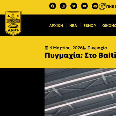
ΓΙΝΕ
ΑΡΧΙΚΉ
ΝΈΑ
ESHOP
ΟΙΚΟΝΟ
6 Μαρτίου, 2026
Πυγμαχία
Πυγμαχία: Στο Balt