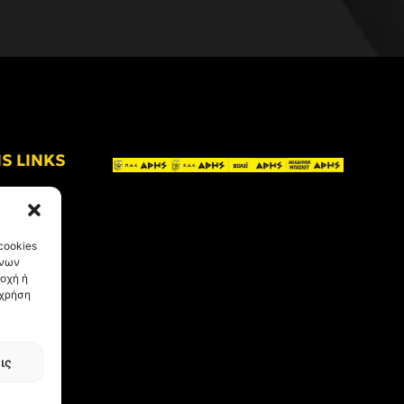
IS LINKS
cookies
ένων
οχή ή
 χρήση
ις
eative Kind
.