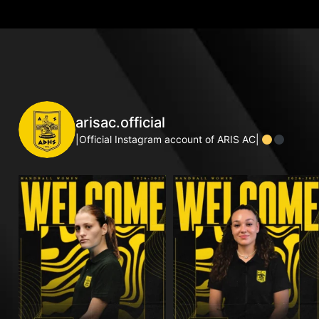
arisac.official
|Official Instagram account of ARIS AC|