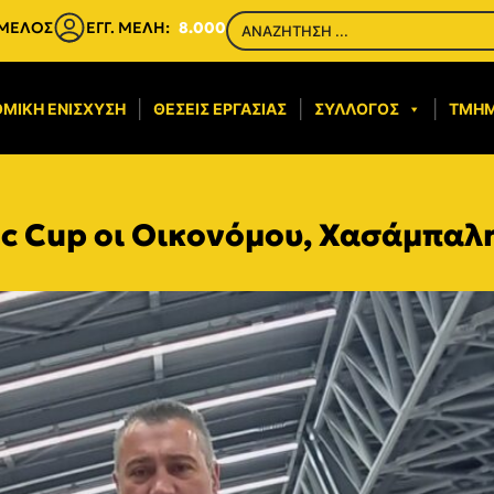
 ΜΕΛΟΣ
ΕΓΓ. ΜΕΛΗ:
8.000
ΜΙΚΉ ΕΝΊΣΧΥΣΗ​
ΘΈΣΕΙΣ ΕΡΓΑΣΊΑΣ
ΣΎΛΛΟΓΟΣ
ΤΜΉ
ic Cup οι Οικονόμου, Χασάμπαλ