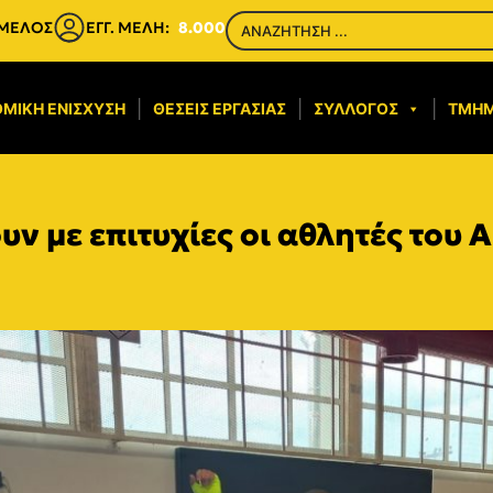
 ΜΕΛΟΣ
ΕΓΓ. ΜΕΛΗ:
8.000
ΜΙΚΉ ΕΝΊΣΧΥΣΗ​
ΘΈΣΕΙΣ ΕΡΓΑΣΊΑΣ
ΣΎΛΛΟΓΟΣ
ΤΜΉ
υν με επιτυχίες οι αθλητές του