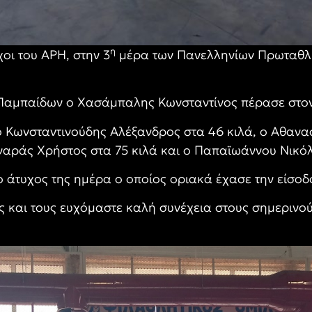
η
χοι του ΑΡΗ, στην 3
μέρα των Πανελληνίων Πρωταθλ
 Παμπαίδων ο Χασάμπαλης Κωνσταντίνος πέρασε στον 
ο Κωνσταντινούδης Αλέξανδρος στα 46 κιλά, ο Αθανασ
ναράς Χρήστος στα 75 κιλά και ο Παπαϊωάννου Νικό
 άτυχος της ημέρα ο οποίος οριακά έχασε την είσοδό
 και τους ευχόμαστε καλή συνέχεια στους σημερινούς