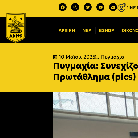
ΓΙΝΕ
ΑΡΧΙΚΉ
ΝΈΑ
ESHOP
ΟΙΚΟΝΟ
10 Μαΐου, 2025
Πυγμαχία
Πυγμαχία: Συνεχίζο
Πρωτάθλημα (pics)