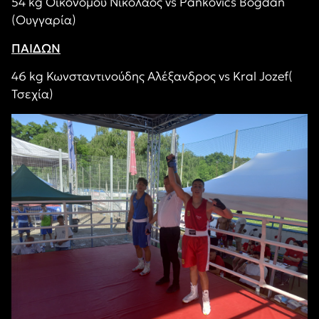
54 kg Οικονόμου Νικόλαος vs Pankovics Bogdan
(Ουγγαρία)
ΠΑΙΔΩΝ
46 kg Κωνσταντινούδης Αλέξανδρος vs Kral Jozef(
Τσεχία)