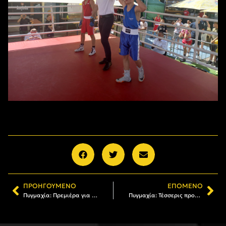
ΠΡΟΗΓΟΎΜΕΝΟ
ΕΠΌΜΕΝΟ
Πυγμαχία: Πρεμιέρα για τέσσερις αθλητές του ΑΡΗ στο «OLYMPIC HOPES»
Πυγμαχία: Τέσσερις προκρίσεις σε τελικούς, στο Διεθνές Τουρνουά «OLYMPIC HOPES»