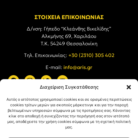
ΣΤΟΙΧΕΙΑ ΕΠΙΚΟΙΝΩΝΙΑΣ
Δ/νση: Γήπεδο “Κλεάνθης Βικελίδης”
Αλκμήνης 69, Χαριλάου
Τ.Κ. 54249 Θεσσαλονίκη
Tηλ. Επικοινωνίας:
+30 (2310) 305 402
E-mail:
info@aris.gr
Διαχείριση Συγκατάθεσης
ARIS LINKS
Αυτός ο ιστότοπος χρησιμοποιεί cookies και σε ορισμένες περιπτώσεις
cookies τρίτων μερών για σκοπούς μάρκετινγκ και για την παροχή
βελτιωμένων υπηρεσιών σύμφωνα με τις προτιμήσεις σας. Κάνοντας
κλικ στο αποδοχή ή συνεχίζοντας την περιήγησή σας στον ιστότοπό
μας, αποδέχεστε την χρήση cookies σύμφωνα με τη σχετική πολιτική
μας.
ΠΛΗΡΟΦΟΡΙΕΣ