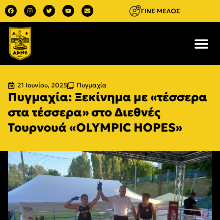
ΓΙΝΕ ΜΕΛΟΣ
21 Ιουνίου, 2025
Πυγμαχία
Πυγμαχία: Ξεκίνημα με «τέσσερα
στα τέσσερα» στο Διεθνές
Τουρνουά «OLYMPIC HOPES»